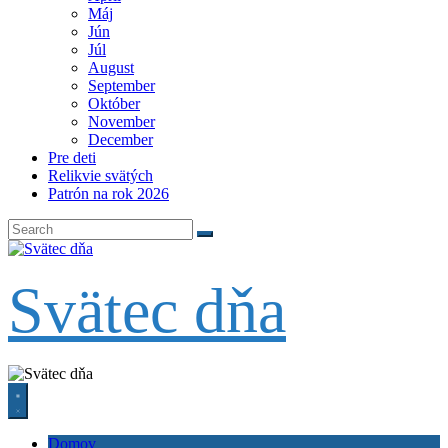
Máj
Jún
Júl
August
September
Október
November
December
Pre deti
Relikvie svätých
Patrón na rok 2026
Svätec dňa
Domov