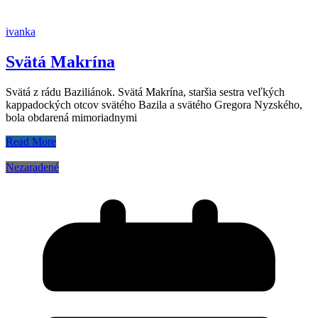
ivanka
Svätá Makrína
Svätá z rádu Baziliánok. Svätá Makrína, staršia sestra veľkých
kappadockých otcov svätého Bazila a svätého Gregora Nyzského,
bola obdarená mimoriadnymi
Read More
Nezaradené