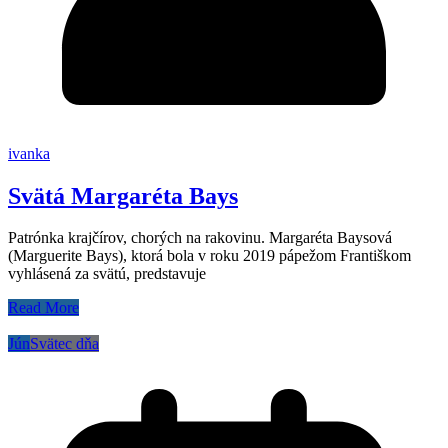
ivanka
Svätá Margaréta Bays
Patrónka krajčírov, chorých na rakovinu. Margaréta Baysová
(Marguerite Bays), ktorá bola v roku 2019 pápežom Františkom
vyhlásená za svätú, predstavuje
Read More
Jún
Svätec dňa