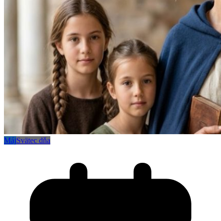
Máj
Svätec dňa