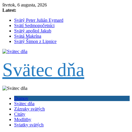
Skip
štvrtok, 6 augusta, 2026
to
Latest:
content
Svätý Peter Julián Eymard
Svätí Sedmopočetníci
Svätý apoštol Jakub
Svätá Makrína
Svätý Šimon z Lipnice
Svätec dňa
Domov
Svätec dňa
Zázraky svätých
Citáty
Modlitby
Sviatky svätých