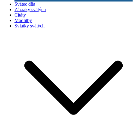
Svätec dňa
Zázraky svätých
Citáty
Modlitby
Sviatky svätých