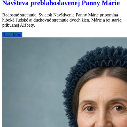
Návšteva preblahoslavenej Panny Márie
Radostné stretnutie. Sviatok Navštívenia Panny Márie pripomína
hlboké ľudské aj duchovné stretnutie dvoch žien, Márie a jej staršej
príbuznej Alžbety,
Read More