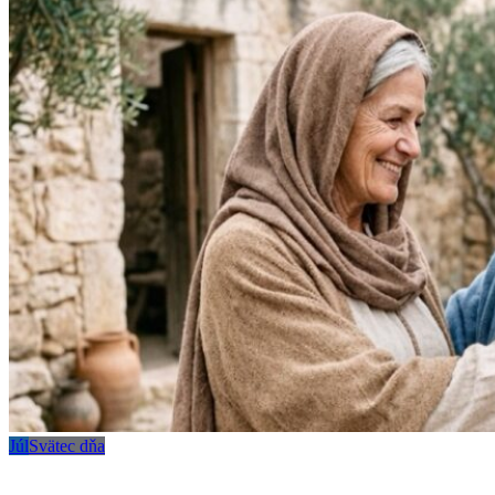
Júl
Svätec dňa