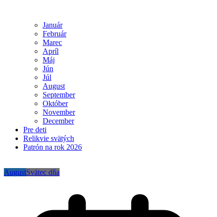
Január
Február
Marec
Apríl
Máj
Jún
Júl
August
September
Október
November
December
Pre deti
Relikvie svätých
Patrón na rok 2026
August
Svätec dňa