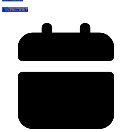
Júl
Svätec dňa