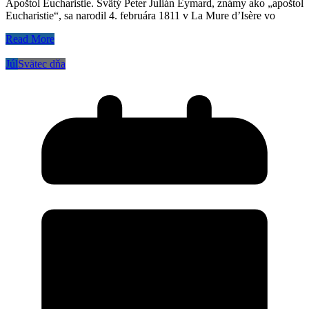
Apoštol Eucharistie. Svätý Peter Julián Eymard, známy ako „apoštol
Eucharistie“, sa narodil 4. februára 1811 v La Mure d’Isère vo
Read More
Júl
Svätec dňa