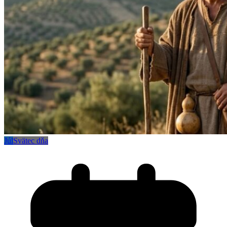
Júl
Svätec dňa