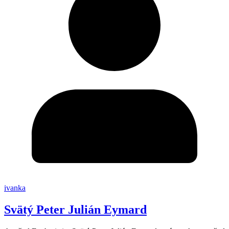
ivanka
Svätý Peter Julián Eymard