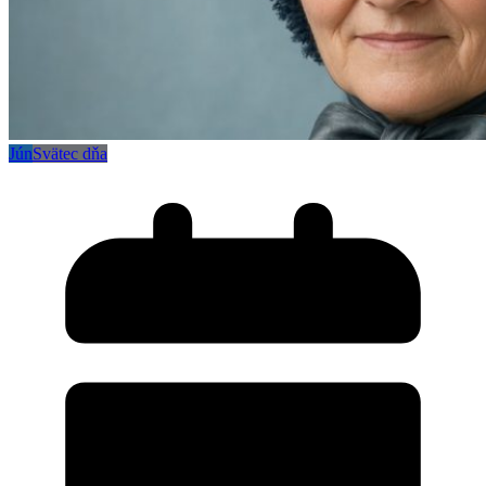
Jún
Svätec dňa