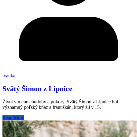
ivanka
Svätý Šimon z Lipnice
Život v mene chudoby a pokory. Svätý Šimon z Lipnice bol
významný poľský kňaz a františkán, ktorý žil v 15.
Read More