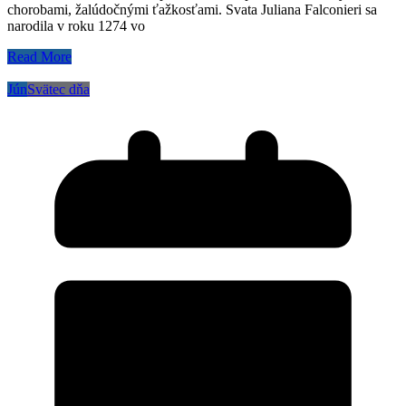
chorobami, žalúdočnými ťažkosťami. Svata Juliana Falconieri sa
narodila v roku 1274 vo
Read More
Jún
Svätec dňa