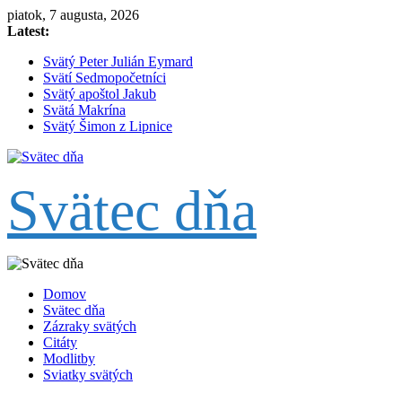
Skip
piatok, 7 augusta, 2026
to
Latest:
content
Svätý Peter Julián Eymard
Svätí Sedmopočetníci
Svätý apoštol Jakub
Svätá Makrína
Svätý Šimon z Lipnice
Svätec dňa
Domov
Svätec dňa
Zázraky svätých
Citáty
Modlitby
Sviatky svätých