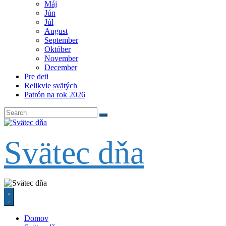
Máj
Jún
Júl
August
September
Október
November
December
Pre deti
Relikvie svätých
Patrón na rok 2026
Svätec dňa
Domov