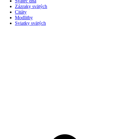
Svätec dňa
Zázraky svätých
Citáty
Modlitby
Sviatky svätých