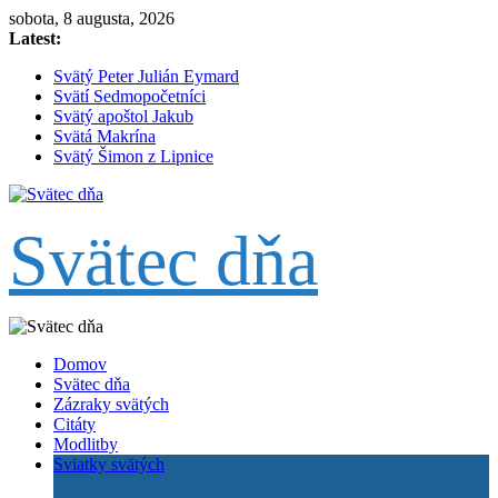
Skip
sobota, 8 augusta, 2026
to
Latest:
content
Svätý Peter Julián Eymard
Svätí Sedmopočetníci
Svätý apoštol Jakub
Svätá Makrína
Svätý Šimon z Lipnice
Svätec dňa
Domov
Svätec dňa
Zázraky svätých
Citáty
Modlitby
Sviatky svätých