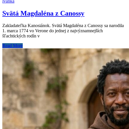
ivanka
Svätá Magdaléna z Canossy
Zakladateľka Kanosiánok. Svätá Magdaléna z Canossy sa narodila
1. marca 1774 vo Verone do jednej z najvýznamnejších
šľachtických rodín v
Read More