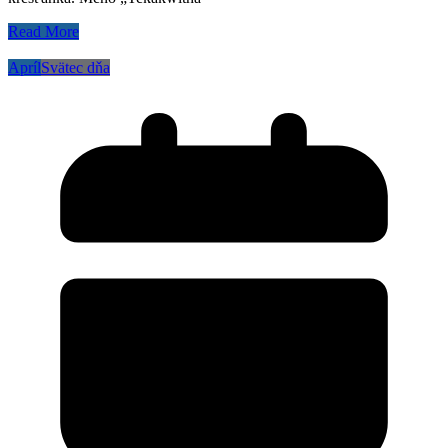
Read More
Apríl
Svätec dňa