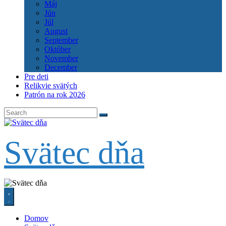
Máj
Jún
Júl
August
September
Október
November
December
Pre deti
Relikvie svätých
Patrón na rok 2026
Svätec dňa
Domov