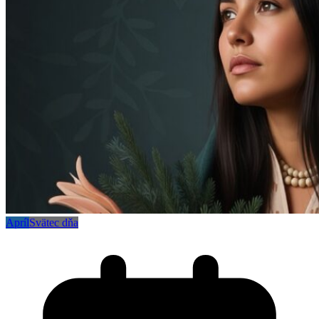
Apríl
Svätec dňa