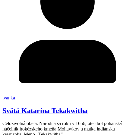
ivanka
Svätá Katarína Tekakwitha
Celoživotná obeta. Narodila sa roku v 1656, otec bol pohanský
náčelník irokézskeho kmeňa Mohawkov a matka indiánska
kresťanka. Meno „Tekakwitha“