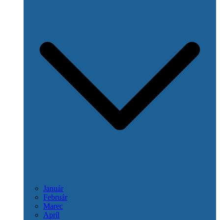
Január
Február
Marec
Apríl