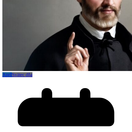
Apríl
Svätec dňa