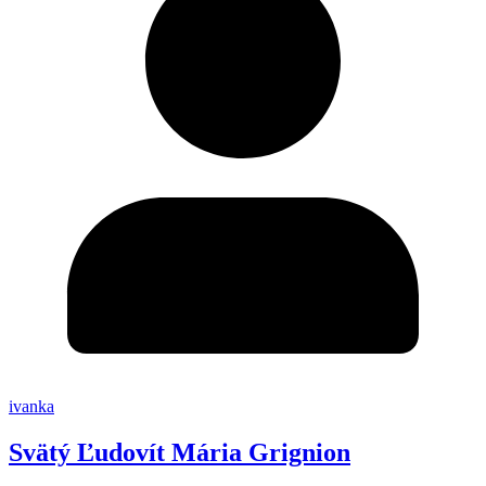
ivanka
Svätý Ľudovít Mária Grignion