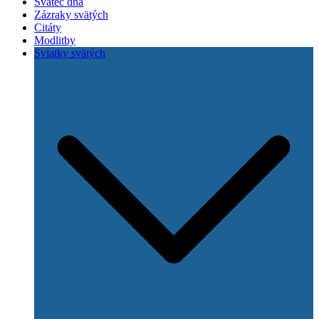
Svätec dňa
Zázraky svätých
Citáty
Modlitby
Sviatky svätých