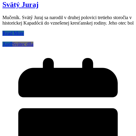
Svätý Juraj
Mučeník. Svätý Juraj sa narodil v druhej polovici tretieho storočia v
historickej Kapadócii do vznešenej kresťanskej rodiny. Jeho otec bol
Read More
Apríl
Svätec dňa