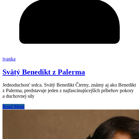
ivanka
Svätý Benedikt z Palerma
Jednoduchosť srdca. Svätý Benedikt Čierny, známy aj ako Benedikt
z Palerma, predstavuje jeden z najfascinujúcejších príbehov pokory
a duchovnej sily
Read More