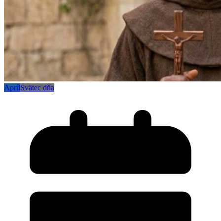
Apríl
Svätec dňa