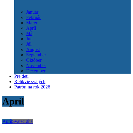
Január
Február
Marec
Apríl
Máj
Jún
Júl
August
September
Október
November
December
Pre deti
Relikvie svätých
Patrón na rok 2026
Apríl
Apríl
Svätec dňa