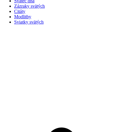
Svätec dňa
Zázraky svätých
Citáty
Modlitby
Sviatky svätých