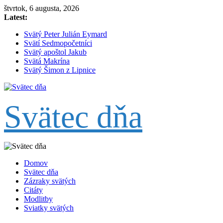
Skip
štvrtok, 6 augusta, 2026
to
Latest:
content
Svätý Peter Julián Eymard
Svätí Sedmopočetníci
Svätý apoštol Jakub
Svätá Makrína
Svätý Šimon z Lipnice
Svätec dňa
Domov
Svätec dňa
Zázraky svätých
Citáty
Modlitby
Sviatky svätých