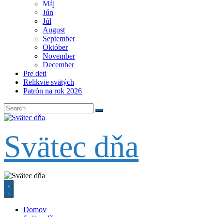
Máj
Jún
Júl
August
September
Október
November
December
Pre deti
Relikvie svätých
Patrón na rok 2026
Svätec dňa
Domov