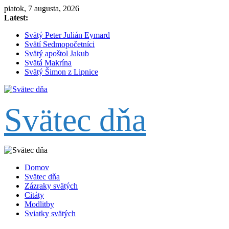
Skip
piatok, 7 augusta, 2026
to
Latest:
content
Svätý Peter Julián Eymard
Svätí Sedmopočetníci
Svätý apoštol Jakub
Svätá Makrína
Svätý Šimon z Lipnice
Svätec dňa
Domov
Svätec dňa
Zázraky svätých
Citáty
Modlitby
Sviatky svätých