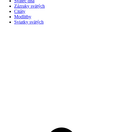
Svätec dňa
Zázraky svätých
Citáty
Modlitby
Sviatky svätých