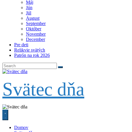
Máj
Jún
Júl
August
September
Október
November
December
Pre deti
Relikvie svätých
Patrón na rok 2026
Svätec dňa
Domov