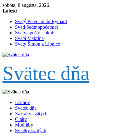
Skip
sobota, 8 augusta, 2026
to
Latest:
content
Svätý Peter Julián Eymard
Svätí Sedmopočetníci
Svätý apoštol Jakub
Svätá Makrína
Svätý Šimon z Lipnice
Svätec dňa
Domov
Svätec dňa
Zázraky svätých
Citáty
Modlitby
Sviatky svätých