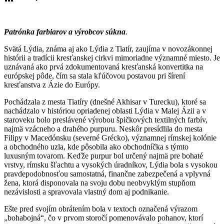
Patrónka farbiarov a výrobcov súkna
.
Svätá Lýdia, známa aj ako Lýdia z Tiatír, zaujíma v novozákonnej
histórii a tradícii kresťanskej cirkvi mimoriadne významné miesto. Je
uznávaná ako prvá zdokumentovaná kresťanská konvertitka na
európskej pôde, čím sa stala kľúčovou postavou pri šírení
kresťanstva z Ázie do Európy.
Pochádzala z mesta Tiatíry (dnešné Akhisar v Turecku), ktoré sa
nachádzalo v históriou opriadenej oblasti Lýdia v Malej Ázii a v
staroveku bolo preslávené výrobou špičkových textilných farbív,
najmä vzácneho a drahého purpuru. Neskôr presídlila do mesta
Filipy v Macedónsku (severné Grécko), významnej rímskej kolónie
a obchodného uzla, kde pôsobila ako obchodníčka s týmto
luxusným tovarom. Keďže purpur bol určený najmä pre bohaté
vrstvy, rímsku šľachtu a vysokých úradníkov, Lýdia bola s vysokou
pravdepodobnosťou samostatná, finančne zabezpečená a vplyvná
žena, ktorá disponovala na svoju dobu neobvyklým stupňom
nezávislosti a spravovala vlastný dom aj podnikanie.
Ešte pred svojím obrátením bola v textoch označená výrazom
„bohabojná“, čo v prvom storočí pomenovávalo pohanov, ktorí