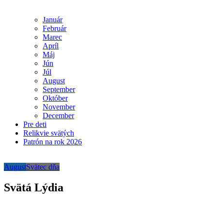
Január
Február
Marec
Apríl
Máj
Jún
Júl
August
September
Október
November
December
Pre deti
Relikvie svätých
Patrón na rok 2026
August
Svätec dňa
Svätá Lýdia