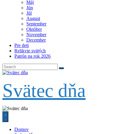
Máj
Jún
Júl
August
September
Október
November
December
Pre deti
Relikvie svätých
Patrón na rok 2026
Svätec dňa
Domov