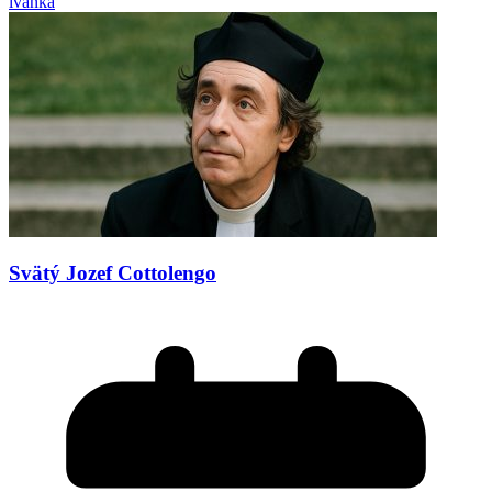
ivanka
Svätý Jozef Cottolengo