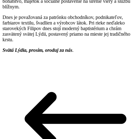
bohatstvo, majetok a sociálne postavenie na šírenie viery a službu
blížnym.
Dnes je považovaná za patrónku obchodníkov, podnikateľov,
farbiarov textilu, švadlien a výrobcov látok. Pri rieke neďaleko
starovekých Filipov dnes stojí moderný baptistérium a chrám
zasvätený svätej Lýdii, postavený priamo na mieste jej tradičného
krstu.
Svätá Lýdia, prosím, oroduj za nás
.