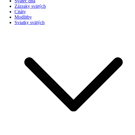
Svätec dňa
Zázraky svätých
Citáty
Modlitby
Sviatky svätých