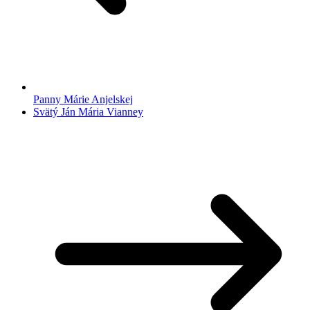
Panny Márie Anjelskej
Svätý Ján Mária Vianney