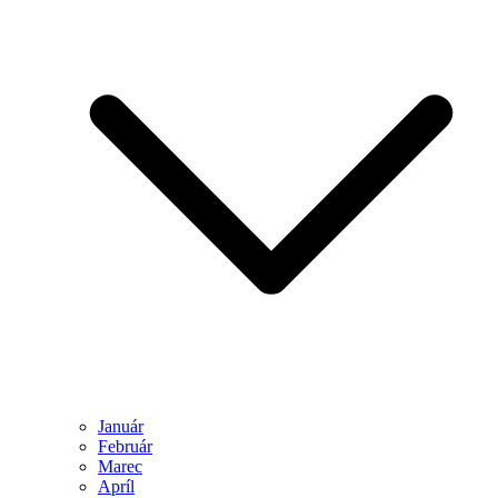
Január
Február
Marec
Apríl