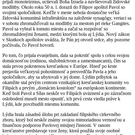
prijali monoteizmus, uctievali Boha Izraela a navštevovali židovské
modlitby. Okolo roku 50 n. l. dorazil do Filipov apoštol Pavol so
svojimi spoločníkmi. Keďže v meste nebola dostatočne veľká
židovská komunitná infraštruktúra na založenie synagógy, veriaci sa
v sobotu zhromažďovali na modlitby za mestom pri rieke Gangites.
Pavol sa vybral k tomuto miestu a začal sa rozprávať so
zhromaždenými ženami, medzi ktorými bola aj Lýdia. Nový zákon
v Skutkoch apoštolov uvádza, že Pán jej otvoril srdce, aby pozorne
počúvala, čo Pavol hovoril.
Po tom, čo prijala evanjelium, dala sa pokrstiť spolu s celou svojou
domácnosťou (rodinou, služobníctvom a zamestnancami), čím sa
stala prvou pokrstenou kresťankou v Európe. Hneď po krste
prejavila veľkorysú pohostinnosť a presvedčila Pavla a jeho
spoločníkov, aby sa ubytovali v jej dome. Lýdiin príbytok sa
okamžite stal prvým centrom vznikajúcej kresťanskej komunity vo
Filipách a prvým „domácim kostolom“ na európskom kontinente.
Keď boli Pavol a Sílas neskôr vo Filipách uväznení a po zázračnom
oslobodení museli mesto opustiť, ich prvá cesta viedla práve k
Lýdii, kde povzbudili miestnu komunitu.
Lýdia hrala zásadnú úlohu pri zakladaní filipského cirkevného
zboru, ktorý bol neskôr známy svojou mimoriadnou vernosťou a
finančnou podporou Pavlovej misijnej činnosti. V ranom
kresťanstve predstavuje vzor ženy, ktorá použila svoje osobné