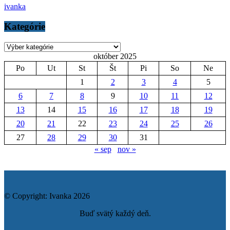
ivanka
Kategórie
Kategórie
október 2025
Po
Ut
St
Št
Pi
So
Ne
1
2
3
4
5
6
7
8
9
10
11
12
13
14
15
16
17
18
19
20
21
22
23
24
25
26
27
28
29
30
31
« sep
nov »
© Copyright: Ivanka 2026
Buď svätý každý deň.