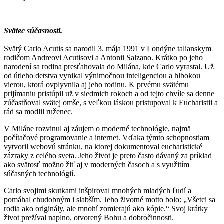
Svätec súčasnosti.
Svätý Carlo Acutis sa narodil 3. mája 1991 v Londýne talianskym
rodičom Andreovi Acutisovi a Antonii Salzano. Krátko po jeho
narodení sa rodina presťahovala do Milána, kde Carlo vyrastal. Už
od útleho detstva vynikal výnimočnou inteligenciou a hlbokou
vierou, ktorá ovplyvnila aj jeho rodinu. K prvému svätému
prijímaniu pristúpil už v siedmich rokoch a od tejto chvíle sa denne
zúčastňoval svätej omše, s veľkou láskou pristupoval k Eucharistii a
rád sa modlil ruženec.
V Miláne rozvinul aj záujem o moderné technológie, najmä
počítačové programovanie a internet. Vďaka týmto schopnostiam
vytvoril webovú stránku, na ktorej dokumentoval eucharistické
zázraky z celého sveta. Jeho život je preto často dávaný za príklad
ako svätosť možno žiť aj v moderných časoch a s využitím
súčasných technológií.
Carlo svojimi skutkami inšpiroval mnohých mladých ľudí a
pomáhal chudobným i slabším. Jeho životné motto bolo: „Všetci sa
rodia ako originály, ale mnohí zomierajú ako kópie.“ Svoj krátky
život prežíval naplno, otvorený Bohu a dobročinnosti.