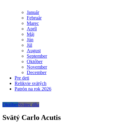
Január
Február
Marec
Apríl
Máj
Jún
Júl
August
September
Október
November
December
Pre deti
Relikvie svätých
Patrón na rok 2026
Október
Svätec dňa
Svätý Carlo Acutis