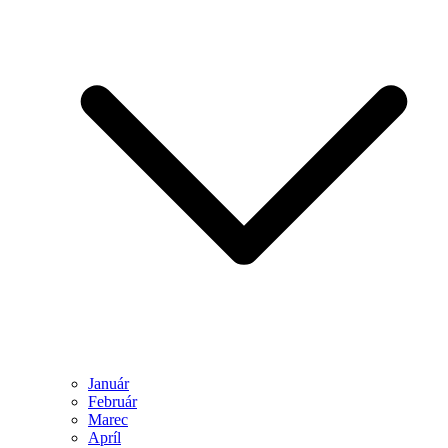
Január
Február
Marec
Apríl