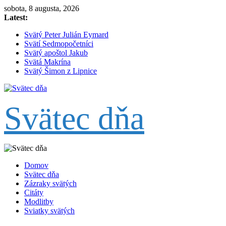
Skip
sobota, 8 augusta, 2026
to
Latest:
content
Svätý Peter Julián Eymard
Svätí Sedmopočetníci
Svätý apoštol Jakub
Svätá Makrína
Svätý Šimon z Lipnice
Svätec dňa
Domov
Svätec dňa
Zázraky svätých
Citáty
Modlitby
Sviatky svätých