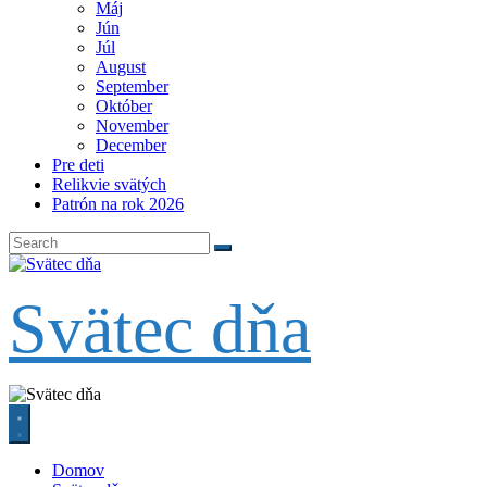
Máj
Jún
Júl
August
September
Október
November
December
Pre deti
Relikvie svätých
Patrón na rok 2026
Svätec dňa
Domov