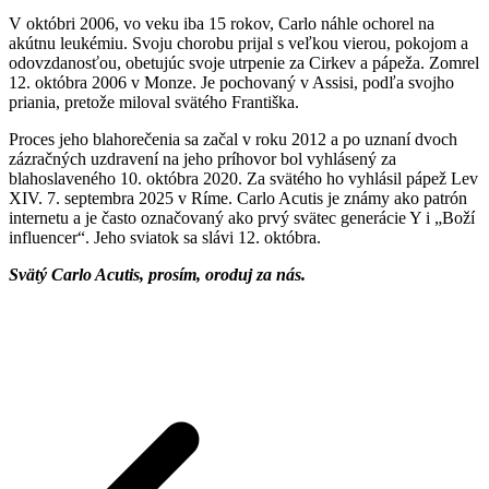
V októbri 2006, vo veku iba 15 rokov, Carlo náhle ochorel na
akútnu leukémiu. Svoju chorobu prijal s veľkou vierou, pokojom a
odovzdanosťou, obetujúc svoje utrpenie za Cirkev a pápeža. Zomrel
12. októbra 2006 v Monze. Je pochovaný v Assisi, podľa svojho
priania, pretože miloval svätého Františka.
Proces jeho blahorečenia sa začal v roku 2012 a po uznaní dvoch
zázračných uzdravení na jeho príhovor bol vyhlásený za
blahoslaveného 10. októbra 2020. Za svätého ho vyhlásil pápež Lev
XIV. 7. septembra 2025 v Ríme. Carlo Acutis je známy ako patrón
internetu a je často označovaný ako prvý svätec generácie Y i „Boží
influencer“. Jeho sviatok sa slávi 12. októbra.
Svätý Carlo Acutis, prosím, oroduj za nás.