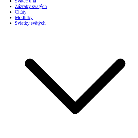
Svätec dňa
Zázraky svätých
Citáty
Modlitby
Sviatky svätých