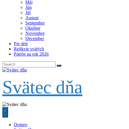
Máj
Jún
Júl
August
September
Október
November
December
Pre deti
Relikvie svätých
Patrón na rok 2026
Svätec dňa
Domov