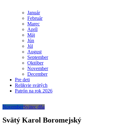
Január
Február
Marec
Apríl
Máj
Jún
Júl
August
September
Október
November
December
Pre deti
Relikvie svätých
Patrón na rok 2026
November
Svätec dňa
Svätý Karol Boromejský