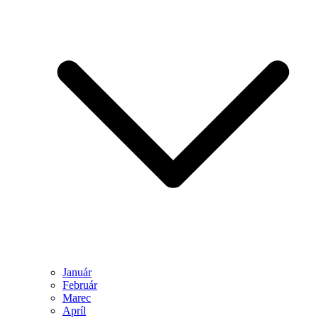
Január
Február
Marec
Apríl