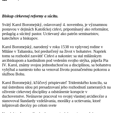
Biskup cirkevnej reformy a súcitu.
Svätý Karol Boromejský, oslavovaný 4. novembra, je významnou
postavou v dejinách Katolíckej cirkvi, pripomínaný ako reformátor,
pedagóg a súcitný pastor. Uctievaný ako patrón seminaristov,
katechétov a biskupov.
Karol Boromejský, narodený v roku 1538 vo vplyvnej rodine v
Miláne v Taliansku, bol predurčený na život v bohatstve. Napriek
tomu sa rozhodol zasvätiť Cirkvi a nakoniec sa stal milánskym
arcibiskupom a kardinálom pod vedením svojho strýka, pápeža Pia
IV. Karol, známy svojou jednoduchosťou a disciplínou, sa bohatstvu
vyhýbal a namiesto toho sa venoval životu poznačenému pokorou a
službou Bohu.
Karol Boromejský, kľúčový prispievateľ Tridentského koncilu, sa
stal ústrednou silou pri presadzovaní jeho rozhodnutí zameraných na
oživenie cirkevnej disciplíny a odstránenie korupcie v
duchovenstve. Neúnavne pracoval vo svojej vlastnej arcidiecéze a
stanovoval štandardy vzdelávania, morálky a uctievania, ktoré
inšpirovali diecézy po celom svete