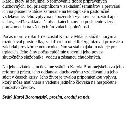
Karol, ktorý sa zaujímal o formovanie dobre pripravených
duchovných, bol priekopníkom v zakladaní seminárov a pretváral
ich na prísne inštitúcie zamerané na teologické a pastoračné
vzdelávanie. Jeho vplyv na náboženskú výchovu sa rozšíril aj na
laikov, keďže zakladal školy a katechizmy na posilnenie viery a
porozumenia na všetkých úrovniach spoločnosti.
Počas moru v roku 1576 zostal Karol v Miláne, slúžil chorým a
rozdeľoval prostriedky, zatiaľ čo iní utiekli. Organizoval procesie a
zakladal provizórne nemocnice, čím sa stal majákom nádeje pre
trpiacich. Jeho činy počas epidémie upevnili jeho povesť
skutočného služobníka, vodcu a zástancu chudobných.
Na jeho sviatok si uctievame svätého Karola Boromejského za jeho
reformnú prácu, jeho oddanosť duchovnému vzdelávaniu a jeho
súcit v časoch krízy. Jeho život je trvalou pripomienkou vplyvu,
ktorý môže mať viera a vedenie jedného človeka na nespočetné
množstvo životov.
Svätý Karol Boromejský, prosím, oroduj za nás.