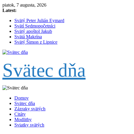
Skip
piatok, 7 augusta, 2026
to
Latest:
content
Svätý Peter Julián Eymard
Svätí Sedmopočetníci
Svätý apoštol Jakub
Svätá Makrína
Svätý Šimon z Lipnice
Svätec dňa
Domov
Svätec dňa
Zázraky svätých
Citáty
Modlitby
Sviatky svätých