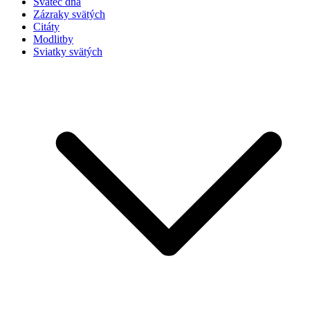
Svätec dňa
Zázraky svätých
Citáty
Modlitby
Sviatky svätých