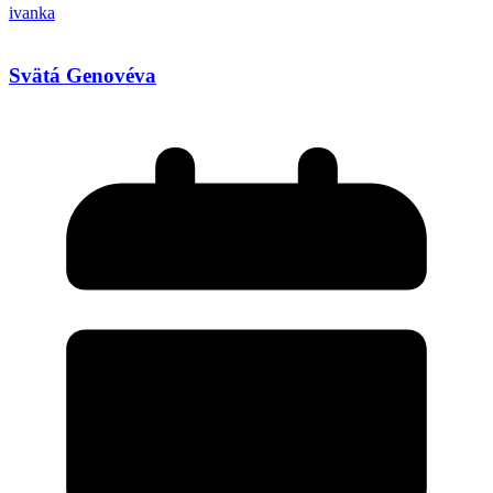
ivanka
Svätá Genovéva