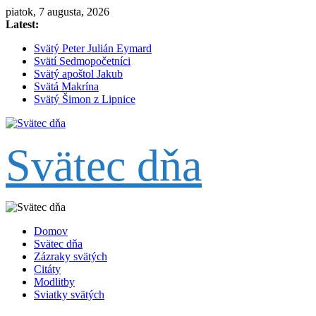
Skip
piatok, 7 augusta, 2026
to
Latest:
content
Svätý Peter Julián Eymard
Svätí Sedmopočetníci
Svätý apoštol Jakub
Svätá Makrína
Svätý Šimon z Lipnice
Svätec dňa
Domov
Svätec dňa
Zázraky svätých
Citáty
Modlitby
Sviatky svätých