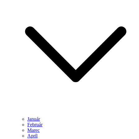
Január
Február
Marec
Apríl