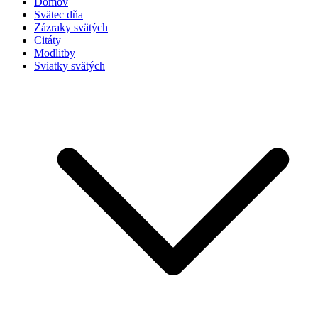
Domov
Svätec dňa
Zázraky svätých
Citáty
Modlitby
Sviatky svätých