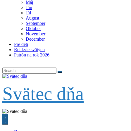
Máj
Jún
Júl
August
September
Október
November
December
Pre deti
Relikvie svätých
Patrón na rok 2026
Svätec dňa