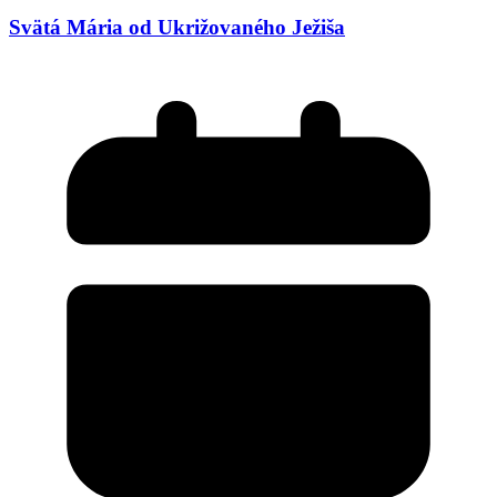
Svätá Mária od Ukrižovaného Ježiša