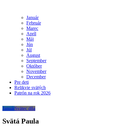
Január
Február
Marec
Apríl
Máj
Jún
Júl
August
September
Október
November
December
Pre deti
Relikvie svätých
Patrón na rok 2026
Január
Svätec dňa
Svätá Paula