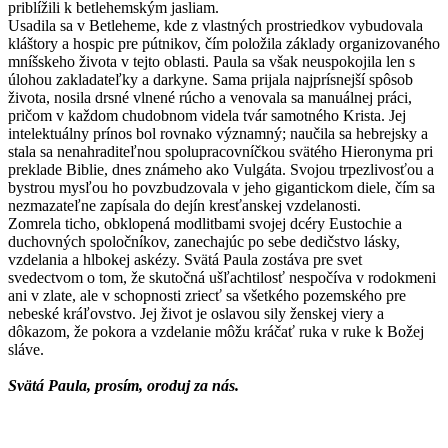
priblížili k betlehemským jasliam.
Usadila sa v Betleheme, kde z vlastných prostriedkov vybudovala
kláštory a hospic pre pútnikov, čím položila základy organizovaného
mníšskeho života v tejto oblasti. Paula sa však neuspokojila len s
úlohou zakladateľky a darkyne. Sama prijala najprísnejší spôsob
života, nosila drsné vlnené rúcho a venovala sa manuálnej práci,
pričom v každom chudobnom videla tvár samotného Krista. Jej
intelektuálny prínos bol rovnako významný; naučila sa hebrejsky a
stala sa nenahraditeľnou spolupracovníčkou svätého Hieronyma pri
preklade Biblie, dnes známeho ako Vulgáta. Svojou trpezlivosťou a
bystrou mysľou ho povzbudzovala v jeho gigantickom diele, čím sa
nezmazateľne zapísala do dejín kresťanskej vzdelanosti.
Zomrela ticho, obklopená modlitbami svojej dcéry Eustochie a
duchovných spoločníkov, zanechajúc po sebe dedičstvo lásky,
vzdelania a hlbokej askézy. Svätá Paula zostáva pre svet
svedectvom o tom, že skutočná ušľachtilosť nespočíva v rodokmeni
ani v zlate, ale v schopnosti zriecť sa všetkého pozemského pre
nebeské kráľovstvo. Jej život je oslavou sily ženskej viery a
dôkazom, že pokora a vzdelanie môžu kráčať ruka v ruke k Božej
sláve.
Svätá Paula, prosím, oroduj za nás.