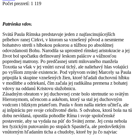
Počet prezretí:
1 119
Patrónka vdov.
Svätá Paula Rímska predstavuje jeden z najfascinujúcejších
príbehov ranej Cirkvi, v ktorom sa vznešený pôvod a nesmierne
bohatstvo stretli s hlbokou pokorou a túžbou po absolútnej
odovzdanosti Bohu. Narodila sa uprostred rímskej aristokracie a jej
život bol spočiatku definovaný leskom palácov a vážnosťou
poprednej matrony. Po predčasnej smrti milovaného manžela
Toxotia sa však v jej vnútri ozval tichý, ale naliehavý hlas volajúci
po vyššom zmysle existencie. Pod vplyvom svätej Marcely sa Paula
pripojila k skupine vznešených žien, ktoré hľadali duchovnú hĺbku
v modlitbe a odriekaní, čím začala jej radikálna premena z bohatej
vdovy na oddanú Kristovu služobnicu.
Zásadným obratom v jej duchovnej ceste bolo stretnutie so svätým
Hieronymom, učencom a askétom, ktorý sa stal jej duchovným
vodcom i blízkym priateľom. Paula v ňom našla nielen učiteľa, ale
aj inšpiráciu pre svoje celoživotné dielo. S odvahou, ktorá bola na tú
dobu nevídaná, opustila pohodlie Ríma i svoje spoločenské
postavenie, aby sa vydala na púť do Svätej zeme. Jej cesta nebola
len fyzickým putovaním po stopách Spasiteľa, ale predovšetkým
vnútorným hľadaním ticha a chudoby, ktoré by ju čo najviac