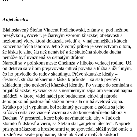
Anjel útechy.
Blahoslavený Štefan Vincent Frelichowski, známy aj pod nežnou
prezývkou „Wicek“, je žiarivým vzorom kňazskej obetavosti a
nezlomnej viery, ktorá dokázala svietiť aj v najtemnejších kútoch
koncentračných táborov. Jeho životný príbeh je svedectvom o tom,
že láska je silnejšia než nenávisť a že skutočná sloboda ducha
nemôže byť uväznená za ostnatým drôtom.
Narodil sa v poľskom meste Chełmża v hlboko veriacej rodine. Už
od detstva sa v ňom prejavovala citlivá povaha a túžba slúžiť iným,
čo ho priviedlo do radov skautingu. Práve skautské ideály –
čestnosť, služba blížnemu a láska k prírode – sa stali pevným
základom jeho neskoršej kňazskej identity. Po vstupe do seminára a
prijatí kňazskej vysviacky sa s nesmiernym zápalom venoval najmä
mládeži, v ktorej videl nádej pre budúcnosť cirkvi aj národa.
Jeho pokojnú pastoračnú službu prerušila druhá svetová vojna.
Krátko po jej vypuknutí bol zatknutý gestapom a začala sa jeho
krížová cesta cez viaceré väzenia až do koncentračného tábora v
Dachau. V prostredí, ktoré bolo navrhnuté tak, aby v ľuďoch
zlomilo ľudskosť a vieru, sa Štefan stal „anjelom útechy“. Napriek
prísnym zákazom a hrozbe smrti tajne spovedal, slúžil sväté omše a
rozdeľoval sväté prijímanie, ktoré ukrýval v malých kúskoch