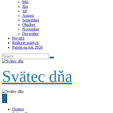
Máj
Jún
Júl
August
September
Október
November
December
Pre deti
Relikvie svätých
Patrón na rok 2026
Svätec dňa
Domov