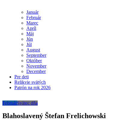
Január
Február
Marec
Apríl
Máj
Jún
Júl
August
September
Október
November
December
Pre deti
Relikvie svätých
Patrón na rok 2026
Február
Svätec dňa
Blahoslavený Štefan Frelichowski