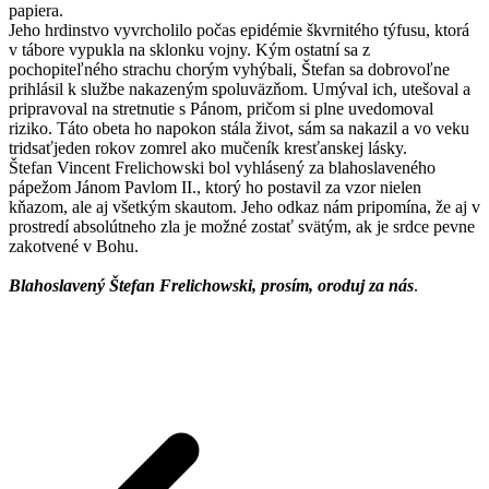
papiera.
Jeho hrdinstvo vyvrcholilo počas epidémie škvrnitého týfusu, ktorá
v tábore vypukla na sklonku vojny. Kým ostatní sa z
pochopiteľného strachu chorým vyhýbali, Štefan sa dobrovoľne
prihlásil k službe nakazeným spoluväzňom. Umýval ich, utešoval a
pripravoval na stretnutie s Pánom, pričom si plne uvedomoval
riziko. Táto obeta ho napokon stála život, sám sa nakazil a vo veku
tridsaťjeden rokov zomrel ako mučeník kresťanskej lásky.
Štefan Vincent Frelichowski bol vyhlásený za blahoslaveného
pápežom Jánom Pavlom II., ktorý ho postavil za vzor nielen
kňazom, ale aj všetkým skautom. Jeho odkaz nám pripomína, že aj v
prostredí absolútneho zla je možné zostať svätým, ak je srdce pevne
zakotvené v Bohu.
Blahoslavený Štefan Frelichowski, prosím, oroduj za nás
.