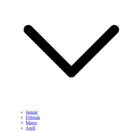
Január
Február
Marec
Apríl