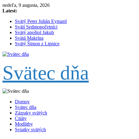
Skip
nedeľa, 9 augusta, 2026
to
Latest:
content
Svätý Peter Julián Eymard
Svätí Sedmopočetníci
Svätý apoštol Jakub
Svätá Makrína
Svätý Šimon z Lipnice
Svätec dňa
Domov
Svätec dňa
Zázraky svätých
Citáty
Modlitby
Sviatky svätých