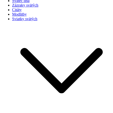
Svätec dňa
Zázraky svätých
Citáty
Modlitby
Sviatky svätých