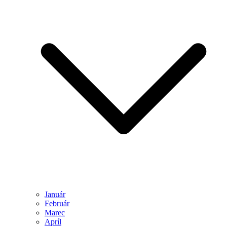
Január
Február
Marec
Apríl