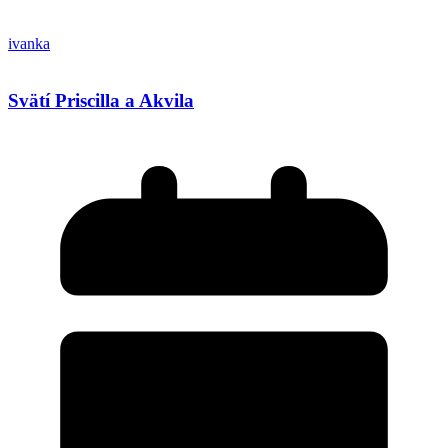
ivanka
Svätí Priscilla a Akvila