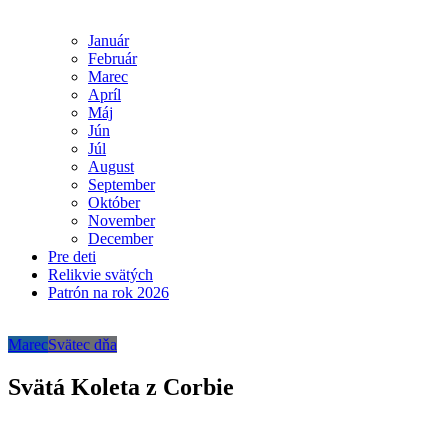
Január
Február
Marec
Apríl
Máj
Jún
Júl
August
September
Október
November
December
Pre deti
Relikvie svätých
Patrón na rok 2026
Marec
Svätec dňa
Svätá Koleta z Corbie