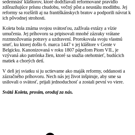
sedemnásť kláštorov, ktoré dodržiavali reformované pravidlo
zdôrazňujúce prísnu chudobu, večný pôst a neustálu modlitbu. Jej
reformy sa rozšírili aj na františkánskych bratov a podporili návrat k
ich pôvodnej strohosti.
Koleta bola známa svojou svätosťou, zažívala extázy a vízie
umučenia. Jej príhovoru sa pripisovali mnohé zázraky vrátane
rozmnožovania potravy a uzdravení. Prorokovala svoju vlastnú
smrť, ku ktorej došlo 6. marca 1447 v jej kláštore v Gente v
Belgicku. Kanonizovaná v roku 1807 pápežom Piom VII., je
vzývaná ako patrónka žien, ktoré sa snažia otehotnieť, budúcich
matiek a chorých detí.
V deň jej sviatku si ju uctievame ako maják reformy, oddanosti a
zázračného príhovoru. Nech nás jej život inšpiruje, aby sme sa
usilovali o svätosť, prijali jednoduchosť a zostali pevní vo viere.
Svätá Koleta, prosím, oroduj za nás.