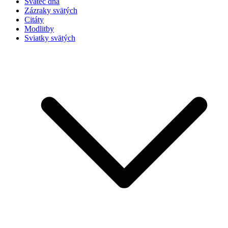
Svätec dňa
Zázraky svätých
Citáty
Modlitby
Sviatky svätých