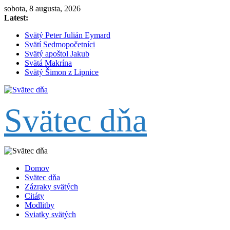
Skip
sobota, 8 augusta, 2026
to
Latest:
content
Svätý Peter Julián Eymard
Svätí Sedmopočetníci
Svätý apoštol Jakub
Svätá Makrína
Svätý Šimon z Lipnice
Svätec dňa
Domov
Svätec dňa
Zázraky svätých
Citáty
Modlitby
Sviatky svätých