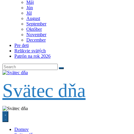
Máj
Jún
Júl
August
September
Október
November
December
Pre deti
Relikvie svätých
Patrón na rok 2026
Svätec dňa
Domov