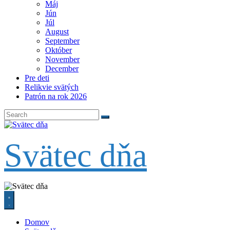
Máj
Jún
Júl
August
September
Október
November
December
Pre deti
Relikvie svätých
Patrón na rok 2026
Svätec dňa
Domov