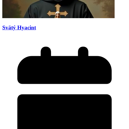
Svätý Hyacint