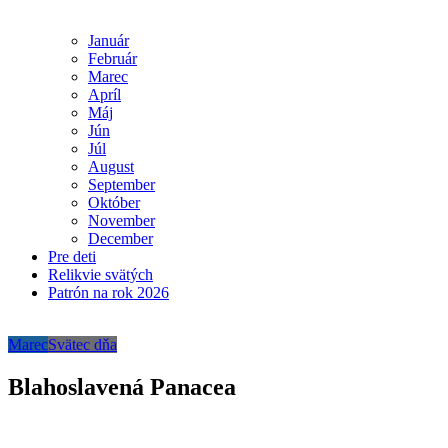
Január
Február
Marec
Apríl
Máj
Jún
Júl
August
September
Október
November
December
Pre deti
Relikvie svätých
Patrón na rok 2026
Marec
Svätec dňa
Blahoslavená Panacea