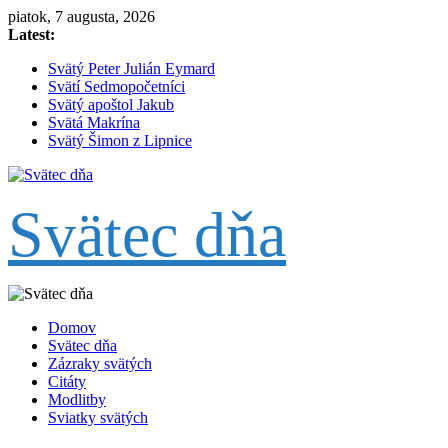
Skip
piatok, 7 augusta, 2026
to
Latest:
content
Svätý Peter Julián Eymard
Svätí Sedmopočetníci
Svätý apoštol Jakub
Svätá Makrína
Svätý Šimon z Lipnice
Svätec dňa
Domov
Svätec dňa
Zázraky svätých
Citáty
Modlitby
Sviatky svätých