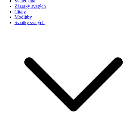
Svätec dňa
Zázraky svätých
Citáty
Modlitby
Sviatky svätých