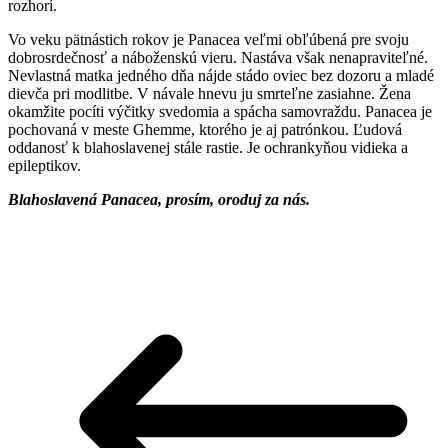
rozhorí.
Vo veku pätnástich rokov je Panacea veľmi obľúbená pre svoju
dobrosrdečnosť a náboženskú vieru. Nastáva však nenapraviteľné.
Nevlastná matka jedného dňa nájde stádo oviec bez dozoru a mladé
dievča pri modlitbe. V návale hnevu ju smrteľne zasiahne. Žena
okamžite pocíti výčitky svedomia a spácha samovraždu. Panacea je
pochovaná v meste Ghemme, ktorého je aj patrónkou. Ľudová
oddanosť k blahoslavenej stále rastie. Je ochrankyňou vidieka a
epileptikov.
Blahoslavená Panacea, prosím, oroduj za nás.