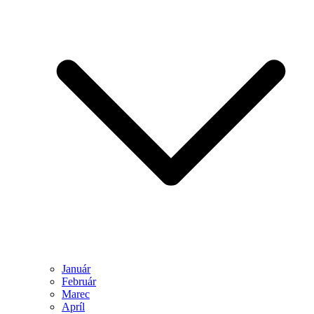
Január
Február
Marec
Apríl