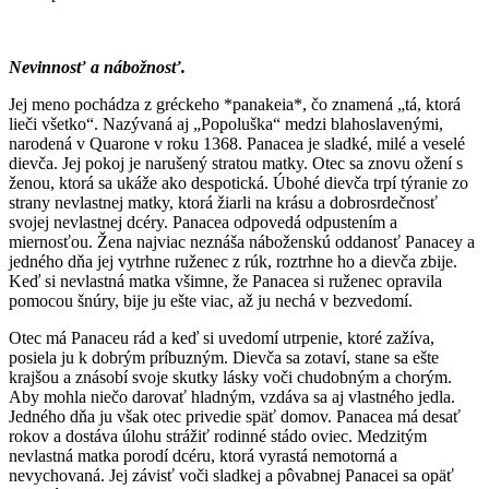
Nevinnosť a nábožnosť.
Jej meno pochádza z gréckeho *panakeia*, čo znamená „tá, ktorá
lieči všetko“. Nazývaná aj „Popoluška“ medzi blahoslavenými,
narodená v Quarone v roku 1368. Panacea je sladké, milé a veselé
dievča. Jej pokoj je narušený stratou matky. Otec sa znovu ožení s
ženou, ktorá sa ukáže ako despotická. Úbohé dievča trpí týranie zo
strany nevlastnej matky, ktorá žiarli na krásu a dobrosrdečnosť
svojej nevlastnej dcéry. Panacea odpovedá odpustením a
miernosťou. Žena najviac neznáša náboženskú oddanosť Panacey a
jedného dňa jej vytrhne ruženec z rúk, roztrhne ho a dievča zbije.
Keď si nevlastná matka všimne, že Panacea si ruženec opravila
pomocou šnúry, bije ju ešte viac, až ju nechá v bezvedomí.
Otec má Panaceu rád a keď si uvedomí utrpenie, ktoré zažíva,
posiela ju k dobrým príbuzným. Dievča sa zotaví, stane sa ešte
krajšou a znásobí svoje skutky lásky voči chudobným a chorým.
Aby mohla niečo darovať hladným, vzdáva sa aj vlastného jedla.
Jedného dňa ju však otec privedie späť domov. Panacea má desať
rokov a dostáva úlohu strážiť rodinné stádo oviec. Medzitým
nevlastná matka porodí dcéru, ktorá vyrastá nemotorná a
nevychovaná. Jej závisť voči sladkej a pôvabnej Panacei sa opäť