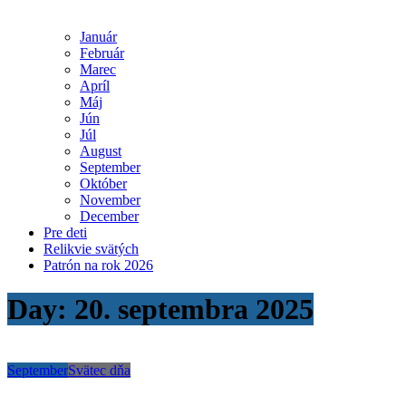
Január
Február
Marec
Apríl
Máj
Jún
Júl
August
September
Október
November
December
Pre deti
Relikvie svätých
Patrón na rok 2026
Day:
20. septembra 2025
September
Svätec dňa