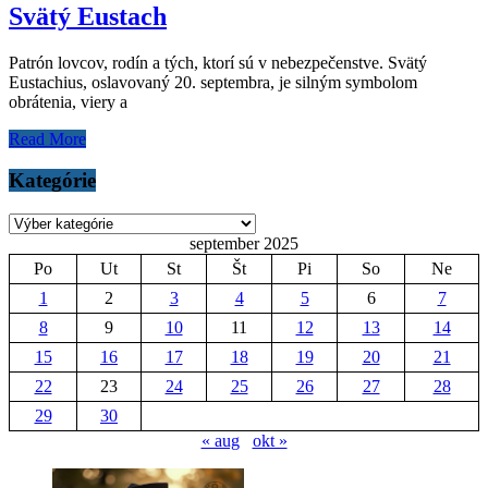
Svätý Eustach
Patrón lovcov, rodín a tých, ktorí sú v nebezpečenstve. Svätý
Eustachius, oslavovaný 20. septembra, je silným symbolom
obrátenia, viery a
Read More
Kategórie
Kategórie
september 2025
Po
Ut
St
Št
Pi
So
Ne
1
2
3
4
5
6
7
8
9
10
11
12
13
14
15
16
17
18
19
20
21
22
23
24
25
26
27
28
29
30
« aug
okt »