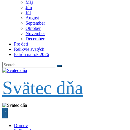
Máj
Jún
Júl
August
September
Október
November
December
Pre deti
Relikvie svätých
Patrón na rok 2026
Svätec dňa
Domov