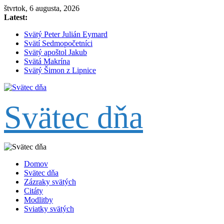
Skip
štvrtok, 6 augusta, 2026
to
Latest:
content
Svätý Peter Julián Eymard
Svätí Sedmopočetníci
Svätý apoštol Jakub
Svätá Makrína
Svätý Šimon z Lipnice
Svätec dňa
Domov
Svätec dňa
Zázraky svätých
Citáty
Modlitby
Sviatky svätých