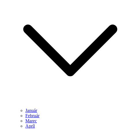
Január
Február
Marec
Apríl