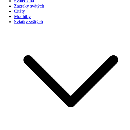
Svätec dňa
Zázraky svätých
Citáty
Modlitby
Sviatky svätých