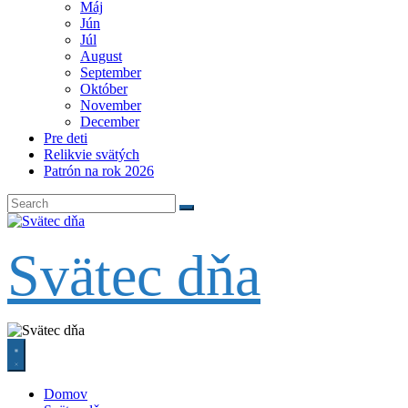
Máj
Jún
Júl
August
September
Október
November
December
Pre deti
Relikvie svätých
Patrón na rok 2026
Svätec dňa
Domov