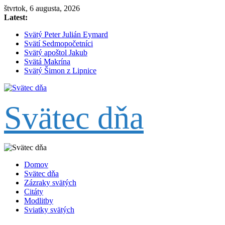
Skip
štvrtok, 6 augusta, 2026
to
Latest:
content
Svätý Peter Julián Eymard
Svätí Sedmopočetníci
Svätý apoštol Jakub
Svätá Makrína
Svätý Šimon z Lipnice
Svätec dňa
Domov
Svätec dňa
Zázraky svätých
Citáty
Modlitby
Sviatky svätých