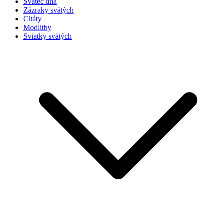
Svätec dňa
Zázraky svätých
Citáty
Modlitby
Sviatky svätých