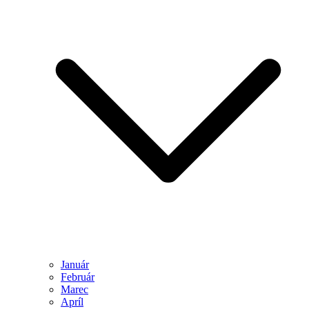
Január
Február
Marec
Apríl