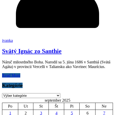
ivanka
Svätý Ignác zo Santhie
Náruč milosrdného Boha. Narodil sa 5. júna 1686 v Santhiá (Svätá
Agáta) v provincii Vercelli v Taliansku ako Vavrinec Maurícius.
Read More
Kategórie
Kategórie
september 2025
Po
Ut
St
Št
Pi
So
Ne
1
2
3
4
5
6
7