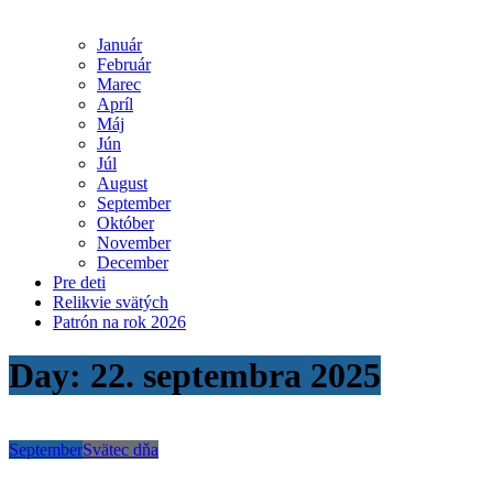
Január
Február
Marec
Apríl
Máj
Jún
Júl
August
September
Október
November
December
Pre deti
Relikvie svätých
Patrón na rok 2026
Day:
22. septembra 2025
September
Svätec dňa