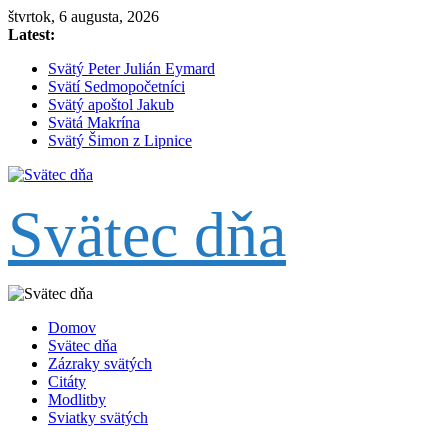
Skip
štvrtok, 6 augusta, 2026
to
Latest:
content
Svätý Peter Julián Eymard
Svätí Sedmopočetníci
Svätý apoštol Jakub
Svätá Makrína
Svätý Šimon z Lipnice
Svätec dňa
Domov
Svätec dňa
Zázraky svätých
Citáty
Modlitby
Sviatky svätých