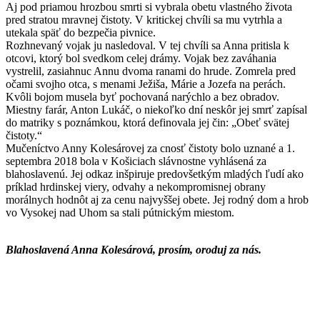
Aj pod priamou hrozbou smrti si vybrala obetu vlastného života
pred stratou mravnej čistoty. V kritickej chvíli sa mu vytrhla a
utekala späť do bezpečia pivnice.
Rozhnevaný vojak ju nasledoval. V tej chvíli sa Anna pritisla k
otcovi, ktorý bol svedkom celej drámy. Vojak bez zaváhania
vystrelil, zasiahnuc Annu dvoma ranami do hrude. Zomrela pred
očami svojho otca, s menami Ježiša, Márie a Jozefa na perách.
Kvôli bojom musela byť pochovaná narýchlo a bez obradov.
Miestny farár, Anton Lukáč, o niekoľko dní neskôr jej smrť zapísal
do matriky s poznámkou, ktorá definovala jej čin: „Obeť svätej
čistoty.“
Mučeníctvo Anny Kolesárovej za cnosť čistoty bolo uznané a 1.
septembra 2018 bola v Košiciach slávnostne vyhlásená za
blahoslavenú. Jej odkaz inšpiruje predovšetkým mladých ľudí ako
príklad hrdinskej viery, odvahy a nekompromisnej obrany
morálnych hodnôt aj za cenu najvyššej obete. Jej rodný dom a hrob
vo Vysokej nad Uhom sa stali pútnickým miestom.
Blahoslavená Anna Kolesárová, prosím, oroduj za nás.