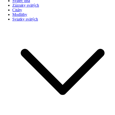
Svätec dňa
Zázraky svätých
Citáty
Modlitby
Sviatky svätých