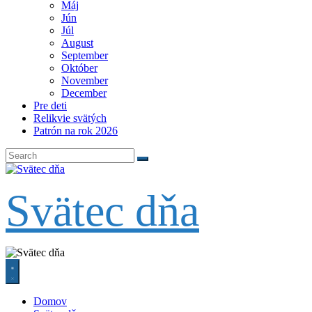
Máj
Jún
Júl
August
September
Október
November
December
Pre deti
Relikvie svätých
Patrón na rok 2026
Svätec dňa
Domov