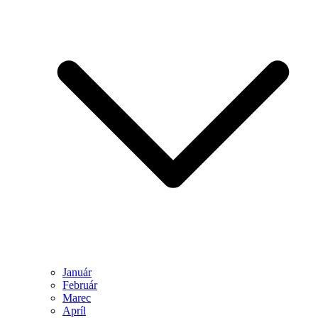
Január
Február
Marec
Apríl