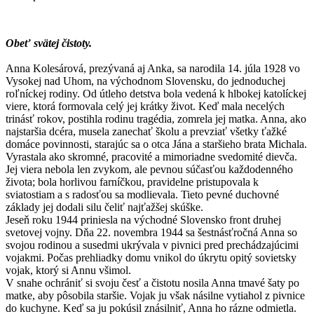
Obeť svätej čistoty.
Anna Kolesárová, prezývaná aj Anka, sa narodila 14. júla 1928 vo
Vysokej nad Uhom, na východnom Slovensku, do jednoduchej
roľníckej rodiny. Od útleho detstva bola vedená k hlbokej katolíckej
viere, ktorá formovala celý jej krátky život. Keď mala necelých
trinásť rokov, postihla rodinu tragédia, zomrela jej matka. Anna, ako
najstaršia dcéra, musela zanechať školu a prevziať všetky ťažké
domáce povinnosti, starajúc sa o otca Jána a staršieho brata Michala.
Vyrastala ako skromné, pracovité a mimoriadne svedomité dievča.
Jej viera nebola len zvykom, ale pevnou súčasťou každodenného
života; bola horlivou farníčkou, pravidelne pristupovala k
sviatostiam a s radosťou sa modlievala. Tieto pevné duchovné
základy jej dodali silu čeliť najťažšej skúške.
Jeseň roku 1944 priniesla na východné Slovensko front druhej
svetovej vojny. Dňa 22. novembra 1944 sa šestnásťročná Anna so
svojou rodinou a susedmi ukrývala v pivnici pred prechádzajúcimi
vojakmi. Počas prehliadky domu vnikol do úkrytu opitý sovietsky
vojak, ktorý si Annu všimol.
V snahe ochrániť si svoju česť a čistotu nosila Anna tmavé šaty po
matke, aby pôsobila staršie. Vojak ju však násilne vytiahol z pivnice
do kuchyne. Keď sa ju pokúsil znásilniť, Anna ho rázne odmietla.