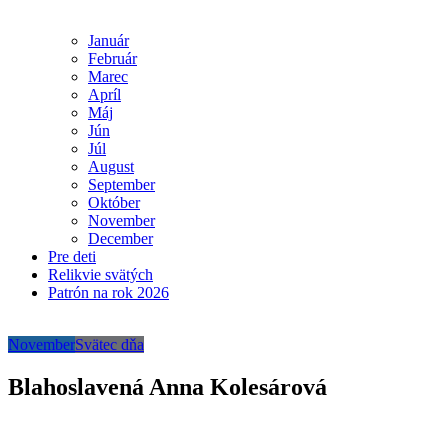
Január
Február
Marec
Apríl
Máj
Jún
Júl
August
September
Október
November
December
Pre deti
Relikvie svätých
Patrón na rok 2026
November
Svätec dňa
Blahoslavená Anna Kolesárová