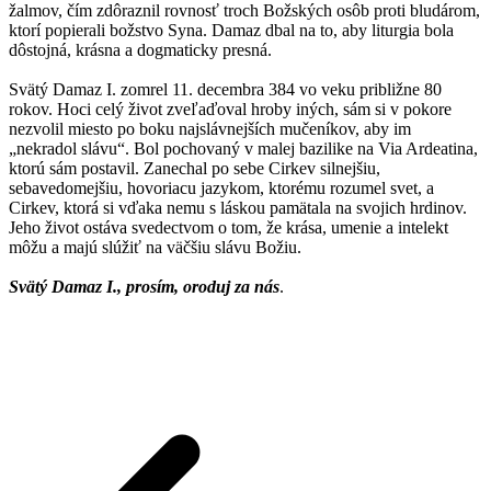
žalmov, čím zdôraznil rovnosť troch Božských osôb proti bludárom,
ktorí popierali božstvo Syna. Damaz dbal na to, aby liturgia bola
dôstojná, krásna a dogmaticky presná.
Svätý Damaz I. zomrel 11. decembra 384 vo veku približne 80
rokov. Hoci celý život zveľaďoval hroby iných, sám si v pokore
nezvolil miesto po boku najslávnejších mučeníkov, aby im
„nekradol slávu“. Bol pochovaný v malej bazilike na Via Ardeatina,
ktorú sám postavil. Zanechal po sebe Cirkev silnejšiu,
sebavedomejšiu, hovoriacu jazykom, ktorému rozumel svet, a
Cirkev, ktorá si vďaka nemu s láskou pamätala na svojich hrdinov.
Jeho život ostáva svedectvom o tom, že krása, umenie a intelekt
môžu a majú slúžiť na väčšiu slávu Božiu.
Svätý Damaz I., prosím, oroduj za nás
.