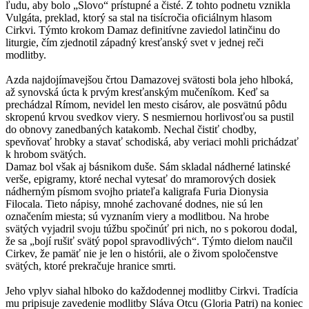
ľudu, aby bolo „Slovo“ prístupné a čisté. Z tohto podnetu vznikla
Vulgáta, preklad, ktorý sa stal na tisícročia oficiálnym hlasom
Cirkvi. Týmto krokom Damaz definitívne zaviedol latinčinu do
liturgie, čím zjednotil západný kresťanský svet v jednej reči
modlitby.
Azda najdojímavejšou črtou Damazovej svätosti bola jeho hlboká,
až synovská úcta k prvým kresťanským mučeníkom. Keď sa
prechádzal Rímom, nevidel len mesto cisárov, ale posvätnú pôdu
skropenú krvou svedkov viery. S nesmiernou horlivosťou sa pustil
do obnovy zanedbaných katakomb. Nechal čistiť chodby,
spevňovať hrobky a stavať schodiská, aby veriaci mohli prichádzať
k hrobom svätých.
Damaz bol však aj básnikom duše. Sám skladal nádherné latinské
verše, epigramy, ktoré nechal vytesať do mramorových dosiek
nádherným písmom svojho priateľa kaligrafa Furia Dionysia
Filocala. Tieto nápisy, mnohé zachované dodnes, nie sú len
označením miesta; sú vyznaním viery a modlitbou. Na hrobe
svätých vyjadril svoju túžbu spočinúť pri nich, no s pokorou dodal,
že sa „bojí rušiť svätý popol spravodlivých“. Týmto dielom naučil
Cirkev, že pamäť nie je len o histórii, ale o živom spoločenstve
svätých, ktoré prekračuje hranice smrti.
Jeho vplyv siahal hlboko do každodennej modlitby Cirkvi. Tradícia
mu pripisuje zavedenie modlitby Sláva Otcu (Gloria Patri) na koniec