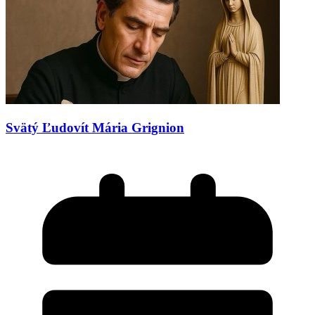
Svätý Ľudovít Mária Grignion