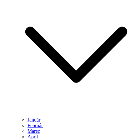
Január
Február
Marec
Apríl