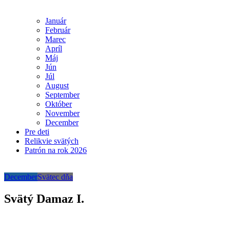
Január
Február
Marec
Apríl
Máj
Jún
Júl
August
September
Október
November
December
Pre deti
Relikvie svätých
Patrón na rok 2026
December
Svätec dňa
Svätý Damaz I.