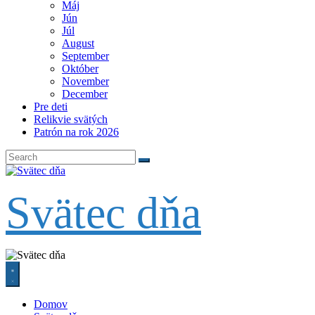
Máj
Jún
Júl
August
September
Október
November
December
Pre deti
Relikvie svätých
Patrón na rok 2026
Svätec dňa
Domov