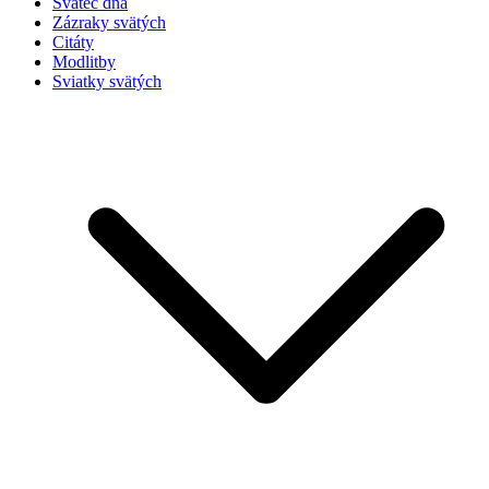
Svätec dňa
Zázraky svätých
Citáty
Modlitby
Sviatky svätých