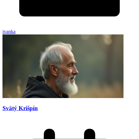
ivanka
Svätý Krišpín