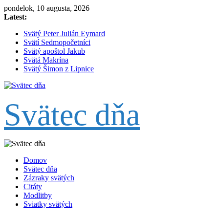
Skip
pondelok, 10 augusta, 2026
to
Latest:
content
Svätý Peter Julián Eymard
Svätí Sedmopočetníci
Svätý apoštol Jakub
Svätá Makrína
Svätý Šimon z Lipnice
Svätec dňa
Domov
Svätec dňa
Zázraky svätých
Citáty
Modlitby
Sviatky svätých