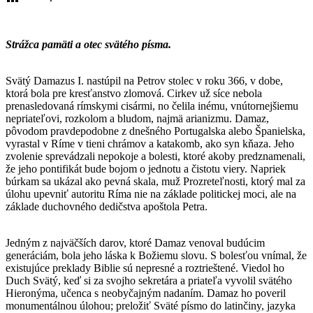
Strážca pamäti a otec svätého písma.
Svätý Damazus I. nastúpil na Petrov stolec v roku 366, v dobe,
ktorá bola pre kresťanstvo zlomová. Cirkev už síce nebola
prenasledovaná rímskymi cisármi, no čelila inému, vnútornejšiemu
nepriateľovi, rozkolom a bludom, najmä arianizmu. Damaz,
pôvodom pravdepodobne z dnešného Portugalska alebo Španielska,
vyrastal v Ríme v tieni chrámov a katakomb, ako syn kňaza. Jeho
zvolenie sprevádzali nepokoje a bolesti, ktoré akoby predznamenali,
že jeho pontifikát bude bojom o jednotu a čistotu viery. Napriek
búrkam sa ukázal ako pevná skala, muž Prozreteľnosti, ktorý mal za
úlohu upevniť autoritu Ríma nie na základe politickej moci, ale na
základe duchovného dedičstva apoštola Petra.
Jedným z najväčších darov, ktoré Damaz venoval budúcim
generáciám, bola jeho láska k Božiemu slovu. S bolesťou vnímal, že
existujúce preklady Biblie sú nepresné a roztrieštené. Viedol ho
Duch Svätý, keď si za svojho sekretára a priateľa vyvolil svätého
Hieronýma, učenca s neobyčajným nadaním. Damaz ho poveril
monumentálnou úlohou; preložiť Sväté písmo do latinčiny, jazyka