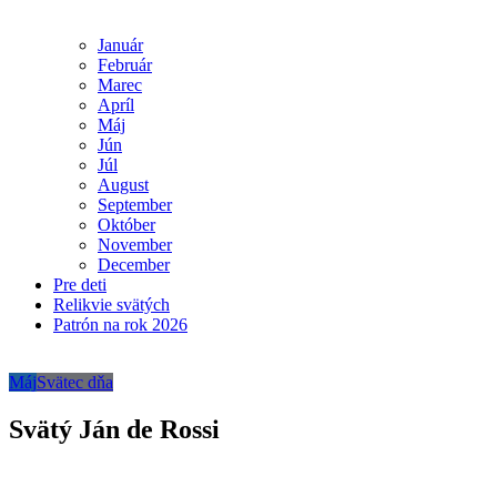
Január
Február
Marec
Apríl
Máj
Jún
Júl
August
September
Október
November
December
Pre deti
Relikvie svätých
Patrón na rok 2026
Máj
Svätec dňa
Svätý Ján de Rossi