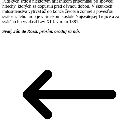
ľudských sŕdc a niektorým hriešnikom pripomínal pri spovedi
hriechy, ktorých sa dopustili pred dávnou dobou. V skutkoch
milosrdenstva vytrval až do konca života a zomrel s povesťou
svätosti. Jeho hrob je v rímskom kostole Najsvätejšej Trojice a za
svätého ho vyhlásil Lev XIII. v roku 1881.
Svätý Ján de Rossi, prosím, oroduj za nás.