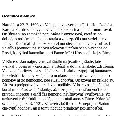
Ochranca biednych.
Narodil sa 22. 2. 1698 vo Voltaggiu v severnom Taliansku. Rodičia
Karol a Františka ho vychovávali k zbožnosti a Ján rád miništroval.
Obľúbila si ho zámožná pani Mária Kambiosová, ktorá sa po
dohode s rodičmi o neho postarala a zabezpečila mu vzdelanie v
Janove. Keď mal 13 rokov, zomrel mu otec a matka vtedy súhlasila
s ďalšou ponukou na Jánovu výchovu u príbuzného Vavrinca de
Rossi, ktorý bol kanonikom pri Panne Márii Kosmedínskej v Ríme.
V Ríme sa Ján najprv venoval štúdiu na jezuitskej škole, kde
vynikal v učení aj v čnostiach a vstúpil aj do mariánskeho združenia.
Vo svojej horlivosti sa snažil do svojich aktivít zapojiť aj kamarátov.
Presviedčal ich, aby vstúpili do mariánskeho bratstva, vodil ich do
kostolov aj do nemocníc, kde slúžil chorým. Ukazoval im príklad sv.
Alojza a podporoval v nich život modlitby. V horlivosti kajúcnika
konal mnohé asketické skutky, až si zrejme prísnosťou voči sebe
privodil chorobu a dlhší čas nemohol navštevovať vyučovanie. Po
uzdravení začal štúdium teológie u dominikánov v Ríme. Kňazské
svätenie prijal 8. 3. 1721. Zároveň zložil sľub, že neprijme žiadnu
cirkevnú hodnosť, ak k tomu nebude prinútený poslušnosťou.