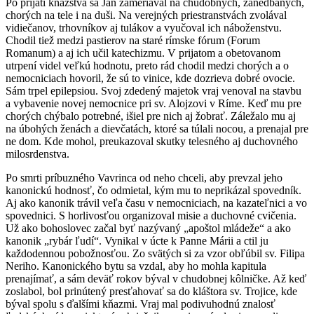
Po prijatí kňazstva sa Ján zameriaval na chudobných, zanedbaných,
chorých na tele i na duši. Na verejných priestranstvách zvolával
vidiečanov, trhovníkov aj tulákov a vyučoval ich náboženstvu.
Chodil tiež medzi pastierov na staré rímske fórum (Forum
Romanum) a aj ich učil katechizmu. V prijatom a obetovanom
utrpení videl veľkú hodnotu, preto rád chodil medzi chorých a o
nemocniciach hovoril, že sú to vinice, kde dozrieva dobré ovocie.
Sám trpel epilepsiou. Svoj zdedený majetok vraj venoval na stavbu
a vybavenie novej nemocnice pri sv. Alojzovi v Ríme. Keď mu pre
chorých chýbalo potrebné, išiel pre nich aj žobrať. Záležalo mu aj
na úbohých ženách a dievčatách, ktoré sa túlali nocou, a prenajal pre
ne dom. Kde mohol, preukazoval skutky telesného aj duchovného
milosrdenstva.
Po smrti príbuzného Vavrinca od neho chceli, aby prevzal jeho
kanonickú hodnosť, čo odmietal, kým mu to neprikázal spovedník.
Aj ako kanonik trávil veľa času v nemocniciach, na kazateľnici a vo
spovednici. S horlivosťou organizoval misie a duchovné cvičenia.
Už ako bohoslovec začal byť nazývaný „apoštol mládeže“ a ako
kanonik „rybár ľudí“. Vynikal v úcte k Panne Márii a ctil ju
každodennou pobožnosťou. Zo svätých si za vzor obľúbil sv. Filipa
Neriho. Kanonického bytu sa vzdal, aby ho mohla kapitula
prenajímať, a sám deväť rokov býval v chudobnej kôlničke. Až keď
zoslabol, bol prinútený presťahovať sa do kláštora sv. Trojice, kde
býval spolu s ďalšími kňazmi. Vraj mal podivuhodnú znalosť