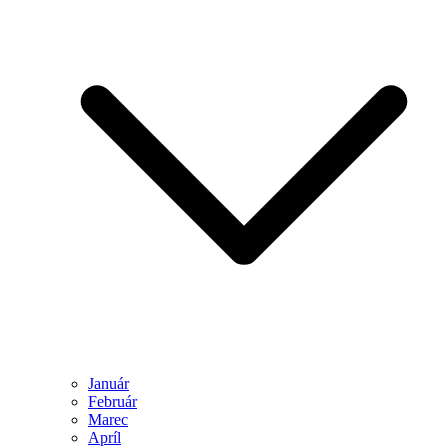
Január
Február
Marec
Apríl