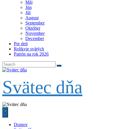
Máj
Jún
Júl
August
September
Október
November
December
Pre deti
Relikvie svätých
Patrón na rok 2026
Svätec dňa
Domov