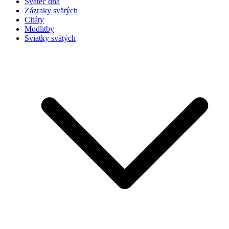
Svätec dňa
Zázraky svätých
Citáty
Modlitby
Sviatky svätých