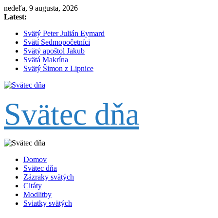
Skip
nedeľa, 9 augusta, 2026
to
Latest:
content
Svätý Peter Julián Eymard
Svätí Sedmopočetníci
Svätý apoštol Jakub
Svätá Makrína
Svätý Šimon z Lipnice
Svätec dňa
Domov
Svätec dňa
Zázraky svätých
Citáty
Modlitby
Sviatky svätých