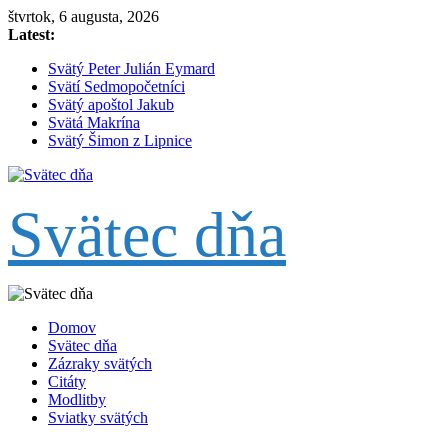
Skip
štvrtok, 6 augusta, 2026
to
Latest:
content
Svätý Peter Julián Eymard
Svätí Sedmopočetníci
Svätý apoštol Jakub
Svätá Makrína
Svätý Šimon z Lipnice
Svätec dňa
Domov
Svätec dňa
Zázraky svätých
Citáty
Modlitby
Sviatky svätých