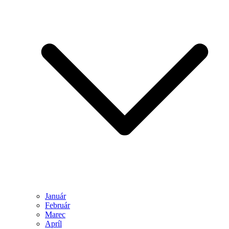
Január
Február
Marec
Apríl