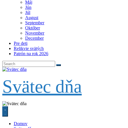
Máj
Jún
Júl
August
September
Október
November
December
Pre deti
Relikvie svätých
Patrón na rok 2026
Svätec dňa
Domov