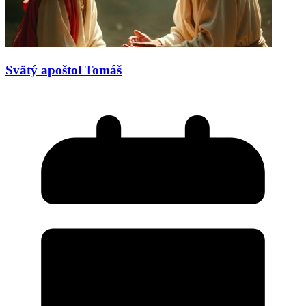
Svätý apoštol Tomáš