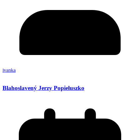
ivanka
Blahoslavený Jerzy Popieluszko