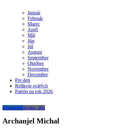
Január
Február
Marec
Apríl
Máj
Jún
Júl
August
September
Október
November
December
Pre deti
Relikvie svätých
Patrón na rok 2026
September
Svätec dňa
Archanjel Michal