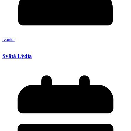
ivanka
Svätá Lýdia