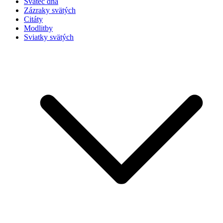
Svätec dňa
Zázraky svätých
Citáty
Modlitby
Sviatky svätých