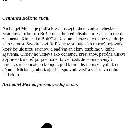
Ochranca Božieho ľudu.
Archanjel Michal je podľa kresťanskej tradície vodca nebeských
zástupov a ochranca Božieho ľudu pred pôsobením zla. Jeho meno
znamená „Kto je ako Boh?“ a už samotná otázka v mene vyjadruje
jeho vernosť Stvoriteľovi. V Písme vystupuje ako mocný bojovník,
ktorý bojuje proti satanovi a padlým anjelom, osobitne v knihe
Zjavenia. Cirkev ho uctieva ako ochrancu kresťanov, patróna Cirkvi
a sprievodcu duší pri prechode do večnosti. Je zobrazovaný v
brnení, s mečom alebo kopijou, pod ktorou leží porazený drak či
démon. Michal symbolizuje silu, spravodlivosť a víťazstvo dobra
nad zlom.
Archanjel Michal, prosím, oroduj za nás.