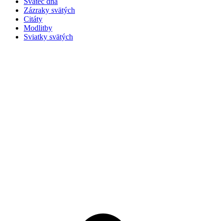
Svätec dňa
Zázraky svätých
Citáty
Modlitby
Sviatky svätých