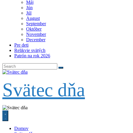
Máj
Jún
Júl
August
September
Október
November
December
Pre deti
Relikvie svätých
Patrón na rok 2026
Svätec dňa
Domov