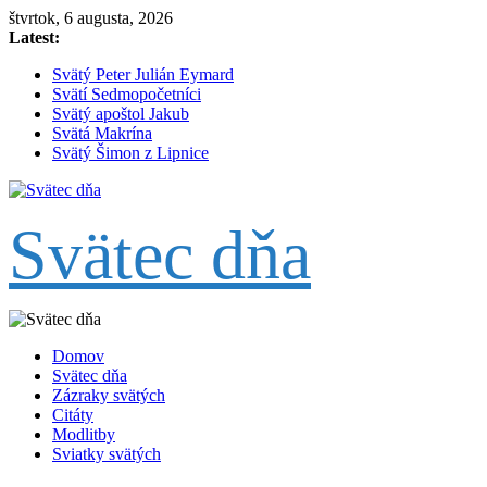
Skip
štvrtok, 6 augusta, 2026
to
Latest:
content
Svätý Peter Julián Eymard
Svätí Sedmopočetníci
Svätý apoštol Jakub
Svätá Makrína
Svätý Šimon z Lipnice
Svätec dňa
Domov
Svätec dňa
Zázraky svätých
Citáty
Modlitby
Sviatky svätých