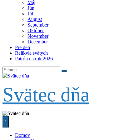
Máj
Jún
Júl
August
September
Október
November
December
Pre deti
Relikvie svätých
Patrón na rok 2026
Svätec dňa
Domov