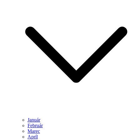
Január
Február
Marec
Apríl