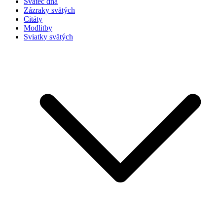
Svätec dňa
Zázraky svätých
Citáty
Modlitby
Sviatky svätých