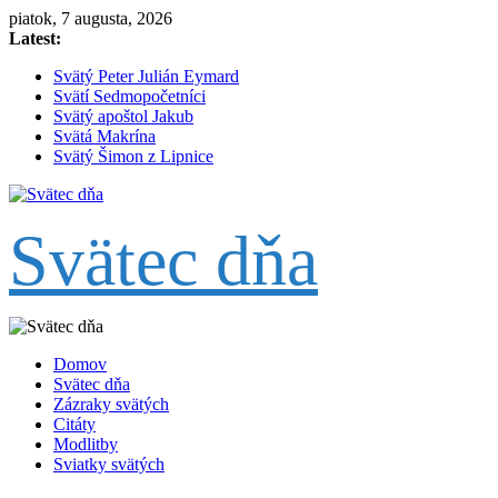
Skip
piatok, 7 augusta, 2026
to
Latest:
content
Svätý Peter Julián Eymard
Svätí Sedmopočetníci
Svätý apoštol Jakub
Svätá Makrína
Svätý Šimon z Lipnice
Svätec dňa
Domov
Svätec dňa
Zázraky svätých
Citáty
Modlitby
Sviatky svätých