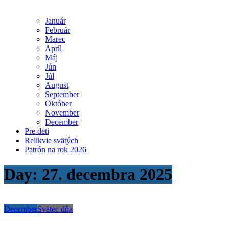
Január
Február
Marec
Apríl
Máj
Jún
Júl
August
September
Október
November
December
Pre deti
Relikvie svätých
Patrón na rok 2026
Day:
27. decembra 2025
December
Svätec dňa