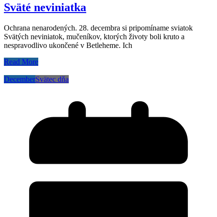
Sväté neviniatka
Ochrana nenarodených. 28. decembra si pripomíname sviatok
Svätých neviniatok, mučeníkov, ktorých životy boli kruto a
nespravodlivo ukončené v Betleheme. Ich
Read More
December
Svätec dňa