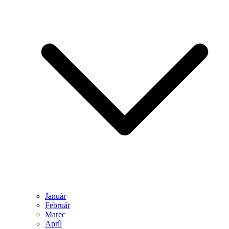
Január
Február
Marec
Apríl