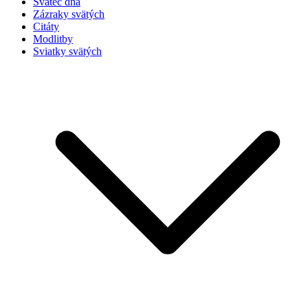
Svätec dňa
Zázraky svätých
Citáty
Modlitby
Sviatky svätých