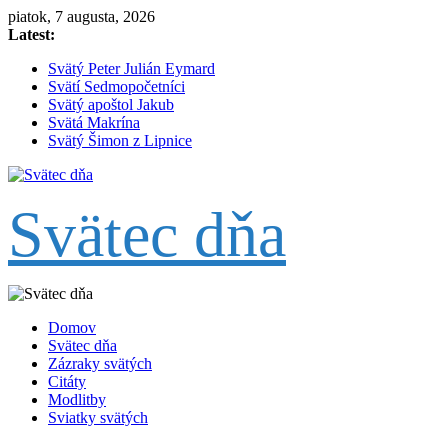
Skip
piatok, 7 augusta, 2026
to
Latest:
content
Svätý Peter Julián Eymard
Svätí Sedmopočetníci
Svätý apoštol Jakub
Svätá Makrína
Svätý Šimon z Lipnice
Svätec dňa
Domov
Svätec dňa
Zázraky svätých
Citáty
Modlitby
Sviatky svätých