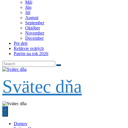
Máj
Jún
Júl
August
September
Október
November
December
Pre deti
Relikvie svätých
Patrón na rok 2026
Svätec dňa
Domov