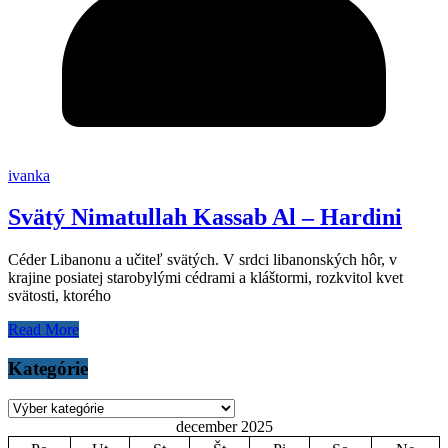
ivanka
Svätý Nimatullah Kassab Al – Hardini
Céder Libanonu a učiteľ svätých. V srdci libanonských hôr, v
krajine posiatej starobylými cédrami a kláštormi, rozkvitol kvet
svätosti, ktorého
Read More
Kategórie
Kategórie
december 2025