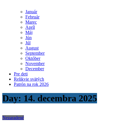
Január
Február
Marec
Apríl
Máj
Jún
Júl
August
September
Október
November
December
Pre deti
Relikvie svätých
Patrón na rok 2026
Day:
14. decembra 2025
Nezaradené