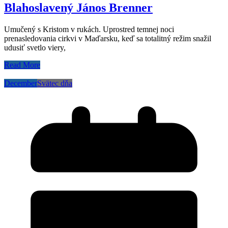
Blahoslavený János Brenner
Umučený s Kristom v rukách. Uprostred temnej noci
prenasledovania cirkvi v Maďarsku, keď sa totalitný režim snažil
udusiť svetlo viery,
Read More
December
Svätec dňa