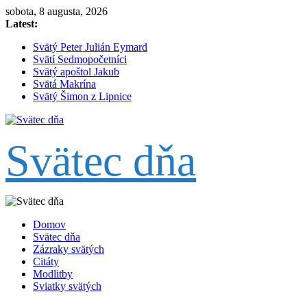
Skip
sobota, 8 augusta, 2026
to
Latest:
content
Svätý Peter Julián Eymard
Svätí Sedmopočetníci
Svätý apoštol Jakub
Svätá Makrína
Svätý Šimon z Lipnice
Svätec dňa
Domov
Svätec dňa
Zázraky svätých
Citáty
Modlitby
Sviatky svätých