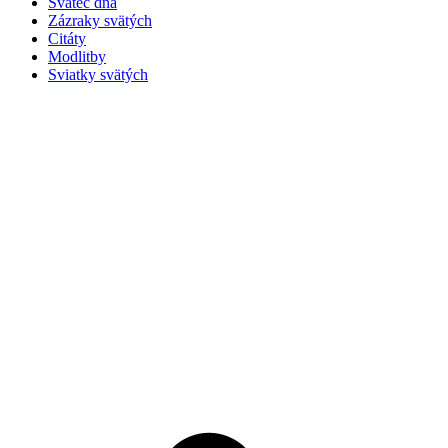
Svätec dňa
Zázraky svätých
Citáty
Modlitby
Sviatky svätých