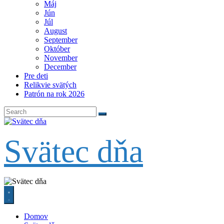
Máj
Jún
Júl
August
September
Október
November
December
Pre deti
Relikvie svätých
Patrón na rok 2026
Svätec dňa
Domov